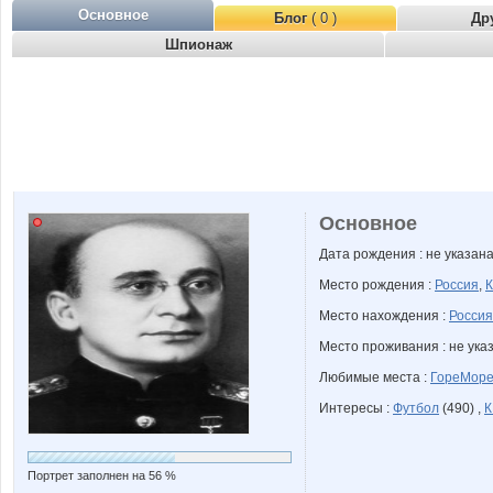
Основное
Блог
( 0 )
Др
Шпионаж
Основное
Дата рождения : не указан
Место рождения :
Россия
,
К
Место нахождения :
Россия
Место проживания : не ука
Любимые места :
ГореМор
Интересы :
Футбол
(490) ,
К
Портрет заполнен на 56 %