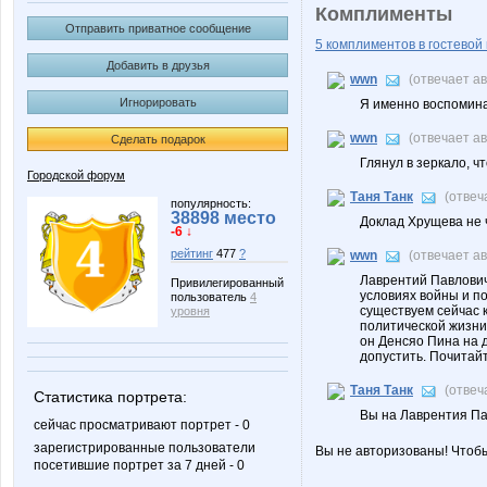
Комплименты
Отправить приватное сообщение
5 комплиментов в гостевой 
Добавить в друзья
wwn
(отвечает а
Игнорировать
Я именно воспомина
wwn
(отвечает а
Сделать подарок
Глянул в зеркало, ч
Городской форум
Таня Танк
(отвеч
популярность:
38898 место
Доклад Хрущева не 
-6 ↓
рейтинг
477
?
wwn
(отвечает а
Лаврентий Павлович
Привилегированный
условиях войны и п
пользователь
4
существуем сейчас к
уровня
политической жизни
он Денсяо Пина на д
допустить. Почитай
Таня Танк
(отвеч
Статистика портрета:
Вы на Лаврентия Па
сейчас просматривают портрет - 0
зарегистрированные пользователи
Вы не авторизованы! Чтоб
посетившие портрет за 7 дней - 0