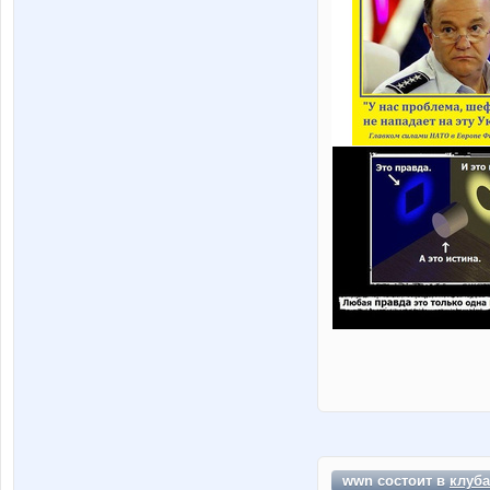
wwn состоит в
клуба